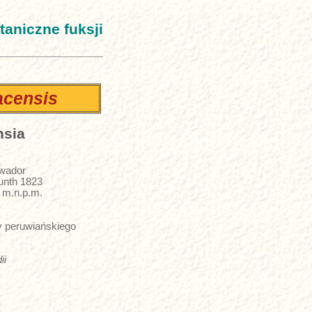
taniczne fuksji
acensis
hsia
kwador
unth 1823
 m.n.p.m.
 peruwiańskiego
ii