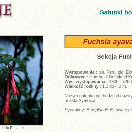
Gatunki bo
Fuchsia ayav
Sekcja Fuc
Występowanie :
płn. Peru, płd. E
Odkrywca :
Humboldt Bonpland K
Wys. występowania :
1900 - 3200
Wielkość rośliny :
1,0 do 4,0 m.
Nazwa gatunku pochodzi od nazwy
miasta Ayavaca.
Synonimy:
F. asplundii, F. townsend
uchsia Research International